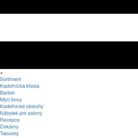
×
Sortiment
Kadeřnická křesla
Barber
Mycí boxy
Kadeřnické obsluhy
Nábytek pro salony
Recepce
Čekárny
Taburety