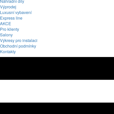
Náhradní díly
Výprodej
Luxusní vybavení
Express line
AKCE
Pro klienty
Salony
Výkresy pro instalaci
Obchodní podmínky
Kontakty